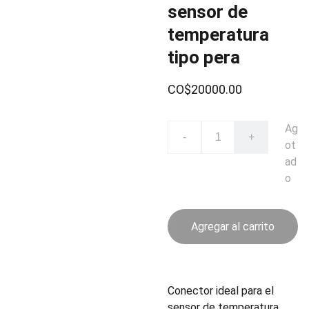
sensor de
temperatura
tipo pera
CO$20000.00
Ag
-
+
ot
ad
o
Agregar al carrito
Conector ideal para el
sensor de temperatura