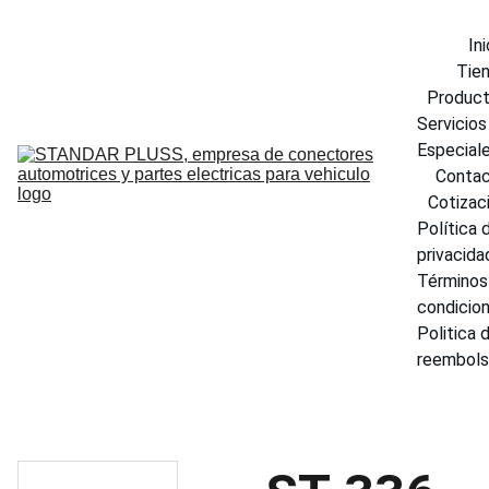
Ini
Tie
Produc
Servicios 
Especial
Conta
Cotizac
Política d
privacida
Términos 
condicio
Politica d
reembol