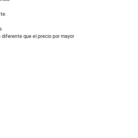
te.
s
s diferente que el precio por mayor
INDUSTRIA
Conectores, pachas y componentes automotrices