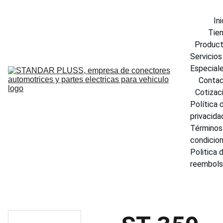
Ini
Tie
Produc
Servicios 
Especial
Conta
Cotizac
Política d
privacida
Términos 
condicio
Politica d
reembol