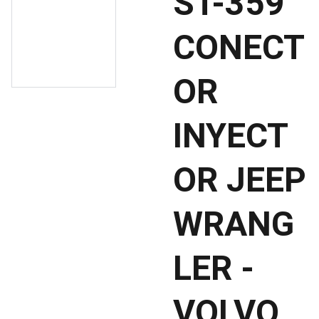
ST-359
CONECT
OR
INYECT
OR JEEP
WRANG
LER -
VOLVO