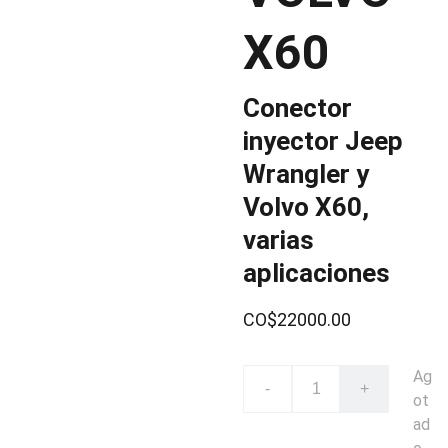
X60
Conector
inyector Jeep
Wrangler y
Volvo X60,
varias
aplicaciones
CO$22000.00
Ag
-
+
ot
ad