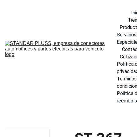
Ini
Tie
Produc
Servicios 
Especial
Conta
Cotizac
Política d
privacida
Términos 
condicio
Politica d
reembol