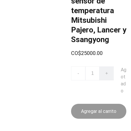
sensor de
temperatura
Mitsubishi
Pajero, Lancer y
Ssangyong
CO$25000.00
Ag
-
+
ot
ad
o
Agregar al carrito