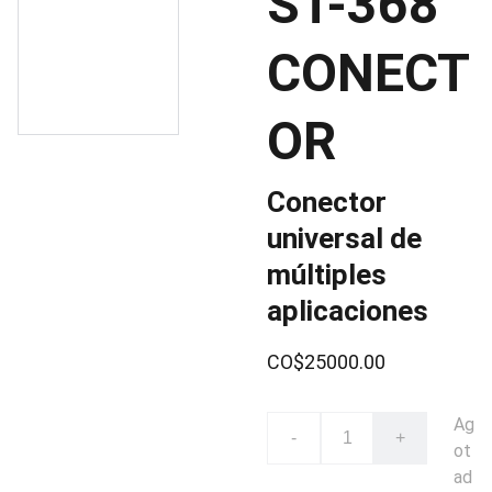
ST-368
CONECT
OR
Conector
universal de
múltiples
aplicaciones
CO$25000.00
Ag
-
+
ot
ad