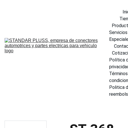
Ini
Tie
Produc
Servicios 
Especial
Conta
Cotizac
Política d
privacida
Términos 
condicio
Politica d
reembol