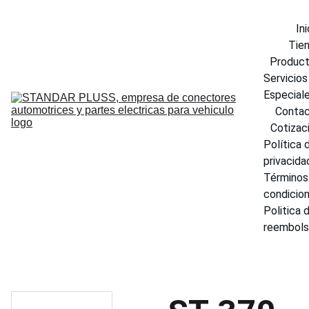
Ini
Tie
Produc
Servicios 
Especial
Conta
Cotizac
Política d
privacida
Términos 
condicio
Politica d
reembol