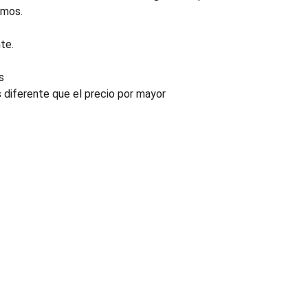
emos.
te.
s
s diferente que el precio por mayor
INDUSTRIA
Conectores, pachas y componentes automotrices