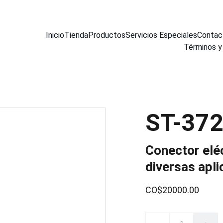
Inicio
Tienda
Productos
Servicios Especiales
Contac
Términos y
ST-37
Conector eléc
diversas apl
CO$20000.00