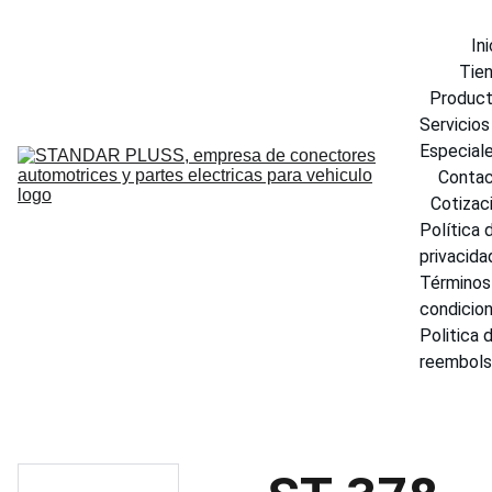
Ini
Tie
Produc
Servicios 
Especial
Conta
Cotizac
Política d
privacida
Términos 
condicio
Politica d
reembol