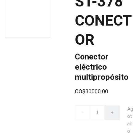
ST-378
CONECT
OR
Conector
eléctrico
multipropósito
CO$30000.00
Ag
-
+
ot
ad
o