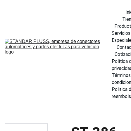
Ini
Tie
Produc
Servicios 
Especial
Conta
Cotizac
Política d
privacida
Términos 
condicio
Politica d
reembol