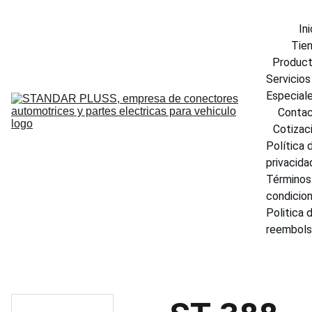
Ini
Tie
Produc
Servicios 
Especial
Conta
Cotizac
Política d
privacida
Términos 
condicio
Politica d
reembol