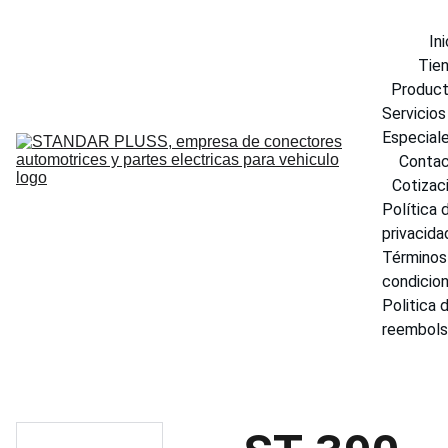
Ini
Tie
Produc
Servicios 
Especial
Conta
Cotizac
Política d
privacida
Términos 
condicio
Politica d
reembol