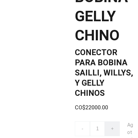
GELLY
CHINO
CONECTOR
PARA BOBINA
SAILLI, WILLYS,
Y GELLY
CHINOS
CO$22000.00
Ag
-
+
ot