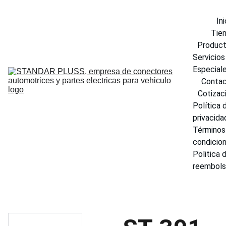
Ini
Tie
Produc
Servicios 
Especial
Conta
Cotizac
Política d
privacida
Términos 
condicio
Politica d
reembol