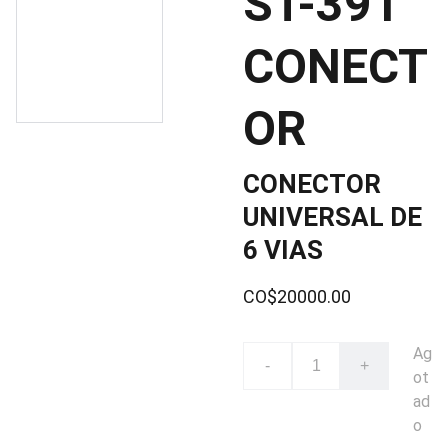
ST-391
CONECT
OR
CONECTOR
UNIVERSAL DE
6 VIAS
CO$20000.00
Ag
-
+
ot
ad
o