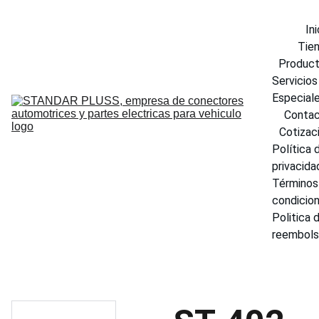
Ini
Tie
Produc
Servicios 
Especial
Conta
Cotizac
Política d
privacida
Términos 
condicio
Politica d
reembol