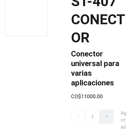
ST-407
CONECT
OR
Conector
universal para
varias
aplicaciones
CO$11000.00
Ag
-
+
ot
ad