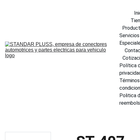
Ini
Tie
Produc
Servicios 
Especial
Conta
Cotizac
Política d
privacida
Términos 
condicio
Politica d
reembol