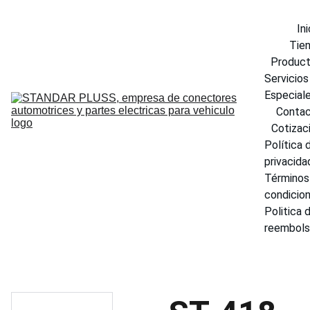
Ini
Tie
Produc
Servicios 
Especial
Conta
Cotizac
Política d
privacida
Términos 
condicio
Politica d
reembol