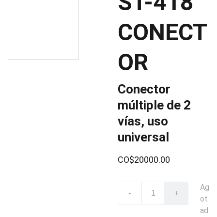
ST-418
CONECT
OR
Conector
múltiple de 2
vías, uso
universal
CO$20000.00
Ag
-
+
ot
ad