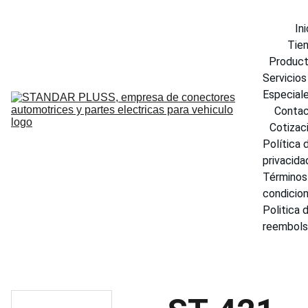
Ini
Tie
Produc
Servicios 
Especial
Conta
Cotizac
Política d
privacida
Términos 
condicio
Politica d
reembol