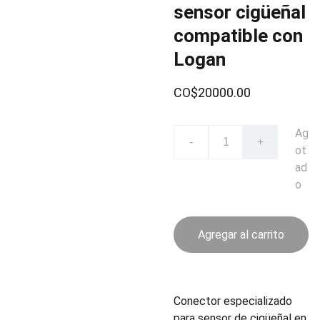
sensor cigüeñal
compatible con
Logan
CO$20000.00
Ag
-
+
ot
ad
o
Agregar al carrito
Conector especializado
para sensor de cigüeñal en