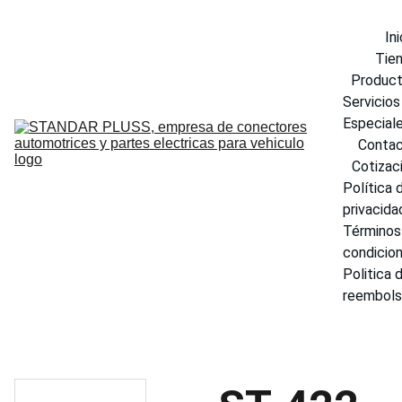
Ini
Tie
Produc
Servicios 
Especial
Conta
Cotizac
Política d
privacida
Términos 
condicio
Politica d
reembol