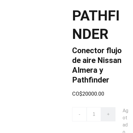
PATHFI
NDER
Conector flujo
de aire Nissan
Almera y
Pathfinder
CO$20000.00
Ag
-
+
ot
ad
o