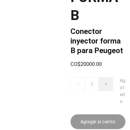
B
Conector
inyector forma
B para Peugeot
CO$20000.00
Ag
-
+
ot
ad
o
Agregar al carrito