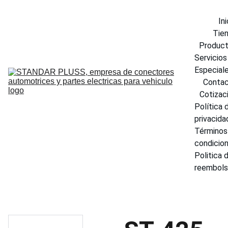
Ini
Tie
Produc
Servicios 
Especial
Conta
Cotizac
Política d
privacida
Términos 
condicio
Politica d
reembol