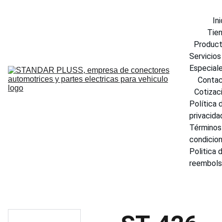
Ini
Tie
Produc
Servicios 
Especial
Conta
Cotizac
Política d
privacida
Términos 
condicio
Politica d
reembol