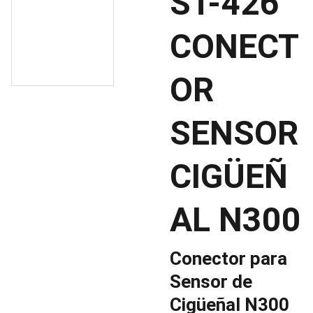
ST-426
CONECT
OR
SENSOR
CIGÜEÑ
AL N300
Conector para
Sensor de
Cigüeñal N300