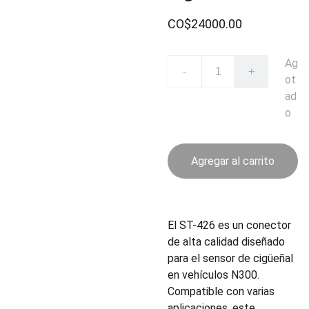
CO$24000.00
Ag
-
+
ot
ad
o
Agregar al carrito
El ST-426 es un conector
de alta calidad diseñado
para el sensor de cigüeñal
en vehículos N300.
Compatible con varias
aplicaciones, este