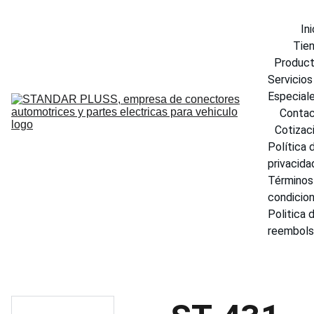
Ini
Tie
Produc
Servicios 
Especial
Conta
Cotizac
Política d
privacida
Términos 
condicio
Politica d
reembol