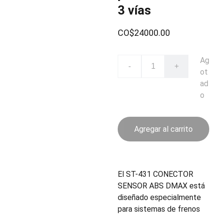
3 vías
CO$24000.00
Ag
-
+
ot
ad
o
Agregar al carrito
El ST-431 CONECTOR
SENSOR ABS DMAX está
diseñado especialmente
para sistemas de frenos