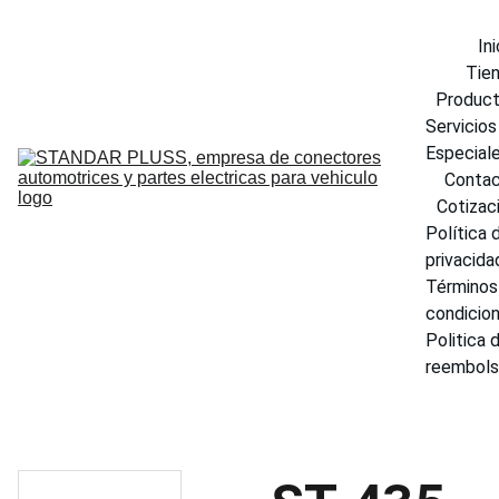
Ini
Tie
Produc
Servicios 
Especial
Conta
Cotizac
Política d
privacida
Términos 
condicio
Politica d
reembol