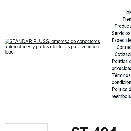
Ini
Tie
Produc
Servicios 
Especial
Conta
Cotizac
Política d
privacida
Términos 
condicio
Politica d
reembol