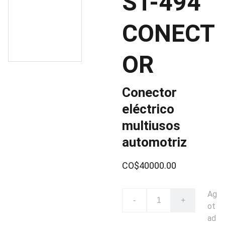
ST-494
CONECT
OR
Conector
eléctrico
multiusos
automotriz
CO$40000.00
Ag
-
+
ot
ad