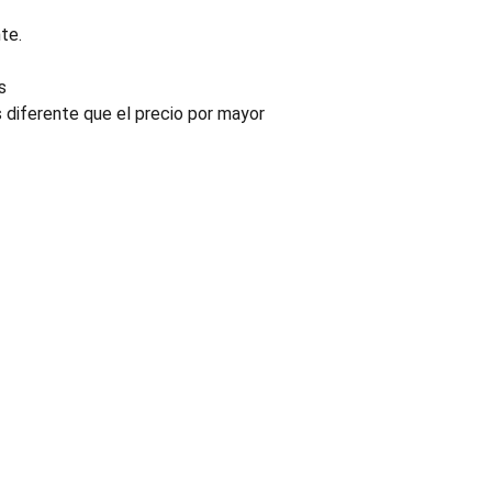
te.
s
s diferente que el precio por mayor
INDUSTRIA
Conectores, pachas y componentes automotrices