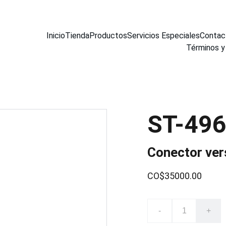
Inicio
Tienda
Productos
Servicios Especiales
Contac
Términos y
ST-49
Conector vers
CO$35000.00
-
+