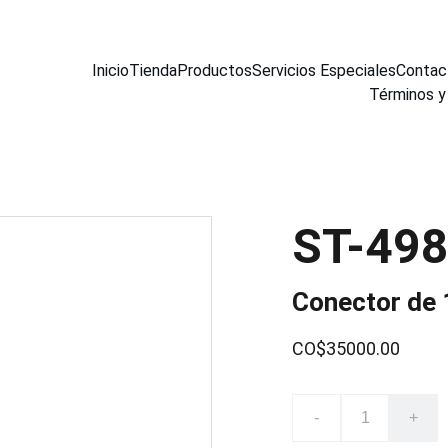
Inicio
Tienda
Productos
Servicios Especiales
Contac
Términos y
ST-49
Conector de 
CO$35000.00
-
+