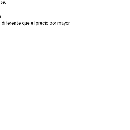
te.
s
s diferente que el precio por mayor
INDUSTRIA
Conectores, pachas y componentes automotrices
Enviar información de contacto