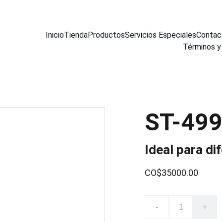
Inicio
Tienda
Productos
Servicios Especiales
Contac
Términos y
ST-49
Ideal para di
CO$35000.00
-
+