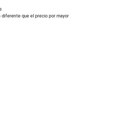
s
s diferente que el precio por mayor
INDUSTRIA
Conectores, pachas y componentes automotrices
Enviar información de contacto