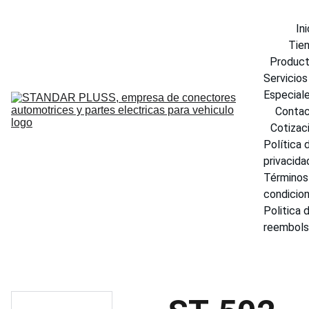
Ini
Tie
Produc
Servicios 
Especial
Conta
Cotizac
Política d
privacida
Términos 
condicio
Politica d
reembol