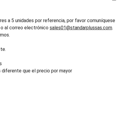
es a 5 unidades por referencia, por favor comuníquese
o al correo electrónico
sales01@standarplussas.com
.
emos.
te.
s
s diferente que el precio por mayor
INDUSTRIA