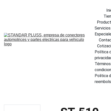
Ini
Tie
Produc
Servicios 
Especial
Conta
Cotizac
Política d
privacida
Términos 
condicio
Politica d
reembol