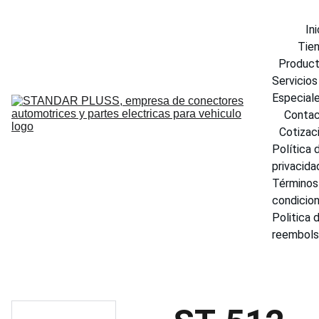
Ini
Tie
Produc
Servicios 
Especial
Conta
Cotizac
Política d
privacida
Términos 
condicio
Politica d
reembol