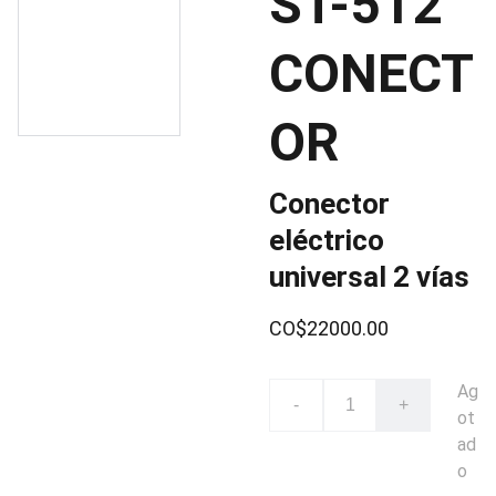
ST-512
CONECT
OR
Conector
eléctrico
universal 2 vías
CO$22000.00
Ag
-
+
ot
ad
o