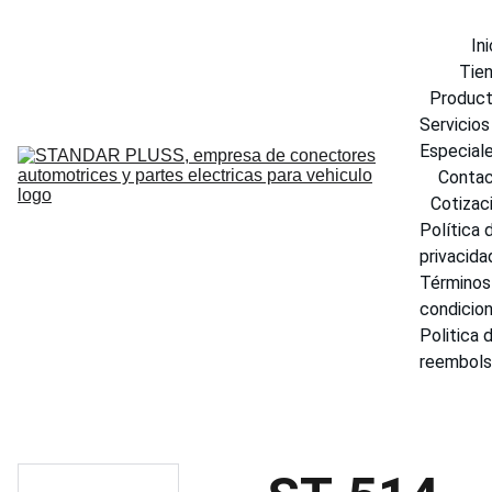
Ini
Tie
Produc
Servicios 
Especial
Conta
Cotizac
Política d
privacida
Términos 
condicio
Politica d
reembol