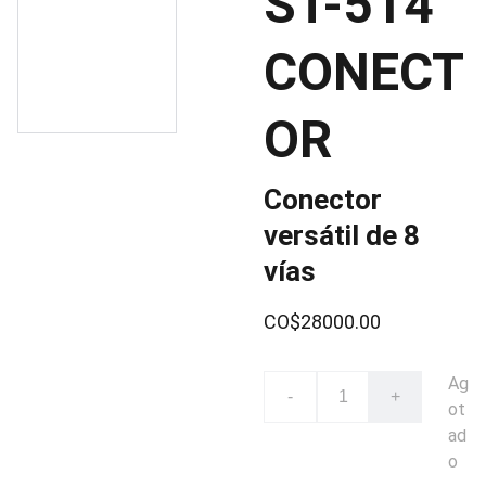
ST-514
CONECT
OR
Conector
versátil de 8
vías
CO$28000.00
Ag
-
+
ot
ad
o