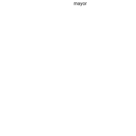
mayor
INDUSTRIA
Conectores,
pachas y
componentes
automotrices