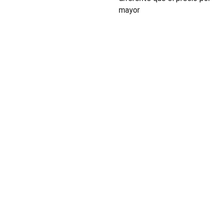
mayor
INDUSTRIA
Conectores,
pachas y
componentes