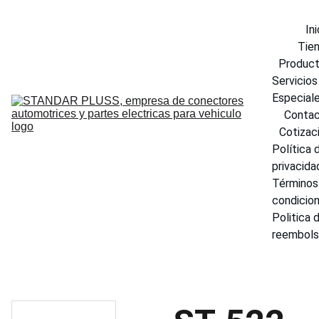
Ini
Tie
Produc
Servicios 
Especial
Conta
Cotizac
Política d
privacida
Términos 
condicio
Politica d
reembol