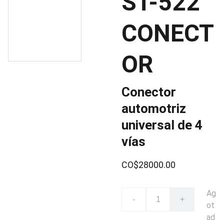
ST-522
CONECT
OR
Conector
automotriz
universal de 4
vías
CO$28000.00
Ag
-
+
ot
ad