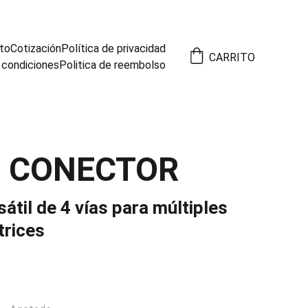
to
Cotización
Política de privacidad
CARRITO
 condiciones
Politica de reembolso
3 CONECTOR
átil de 4 vías para múltiples
rices