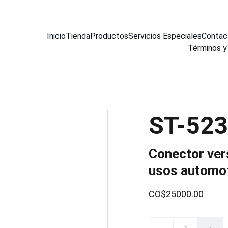
Inicio
Tienda
Productos
Servicios Especiales
Contac
Términos y
ST-52
Conector vers
usos automot
CO$25000.00