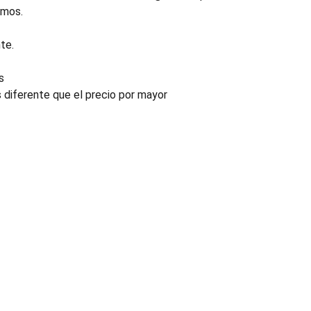
emos.
te.
s
s diferente que el precio por mayor
INDUSTRIA
Conectores, pachas y componentes automotrices