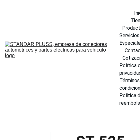
Ini
Tie
Produc
Servicios 
Especial
Conta
Cotizac
Política d
privacida
Términos 
condicio
Politica d
reembol