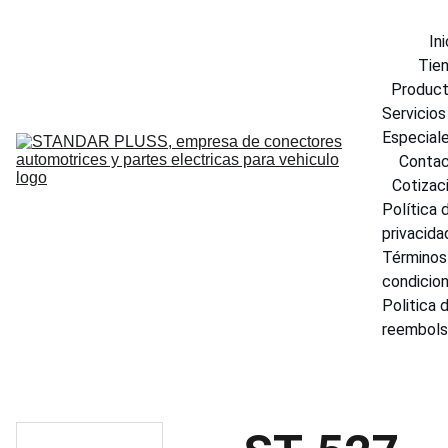
Ini
Tie
Produc
Servicios 
Especial
Conta
Cotizac
Política d
privacida
Términos 
condicio
Politica d
reembol