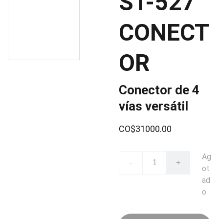
ST-527
CONECT
OR
Conector de 4
vías versátil
CO$31000.00
Ag
-
+
ot
ad
o