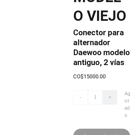
O VIEJO
Conector para
alternador
Daewoo modelo
antiguo, 2 vías
CO$15000.00
Ag
-
+
ot
ad
o