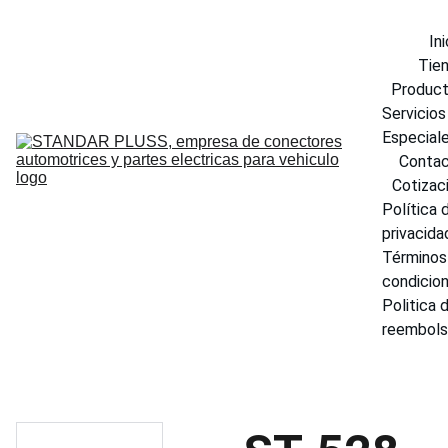
Ini
Tie
Produc
Servicios 
Especial
Conta
Cotizac
Política d
privacida
Términos 
condicio
Politica d
reembol