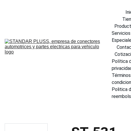
Ini
Tie
Produc
Servicios 
Especial
Conta
Cotizac
Política d
privacida
Términos 
condicio
Politica d
reembol