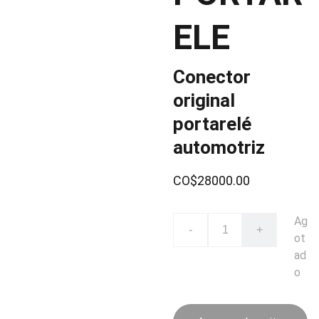
ELE
Conector
original
portarelé
automotriz
CO$28000.00
Ag
-
+
ot
ad
o