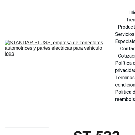
Ini
Tie
Produc
Servicios 
Especial
Conta
Cotizac
Política d
privacida
Términos 
condicio
Politica d
reembol