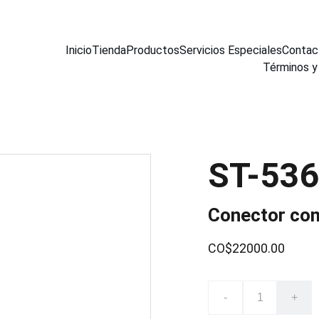
Inicio
Tienda
Productos
Servicios Especiales
Contac
Términos y
ST-53
Conector com
CO$22000.00
-
+