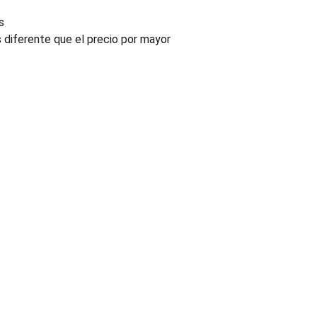
s
s diferente que el precio por mayor
INDUSTRIA
Conectores, pachas y componentes automotrices
Enviar información de contacto