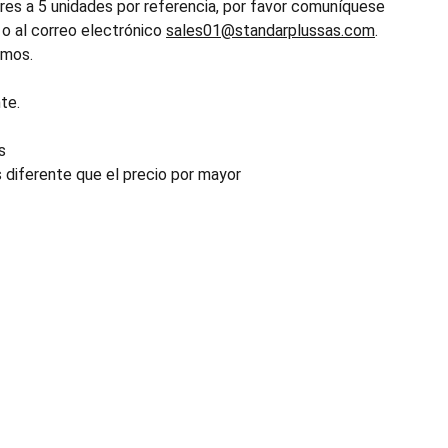
es a 5 unidades por referencia, por favor comuníquese
o al correo electrónico
sales01@standarplussas.com
.
emos.
te.
s
s diferente que el precio por mayor
INDUSTRIA
Conectores, pachas y componentes automotrices