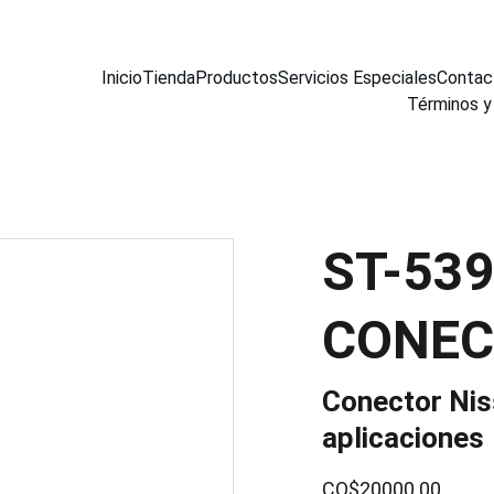
Inicio
Tienda
Productos
Servicios Especiales
Contac
Términos y
ST-53
CONEC
Conector Niss
aplicaciones
CO$20000.00