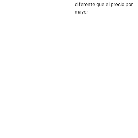
diferente que el precio por
mayor
INDUSTRIA
Conectores,
pachas y
componentes