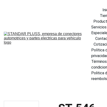
Ini
Tie
Produc
Servicios 
Especial
Conta
Cotizac
Política d
privacida
Términos 
condicio
Politica d
reembol