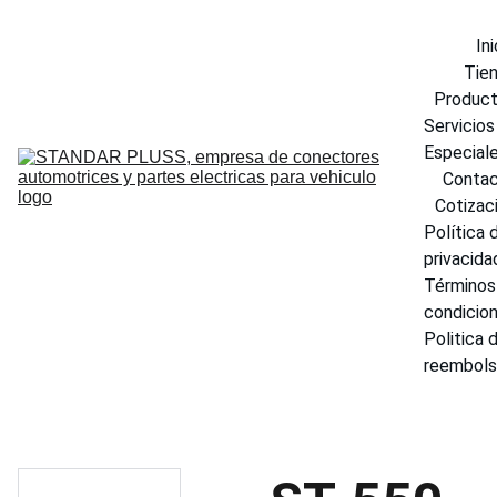
Ini
Tie
Produc
Servicios 
Especial
Conta
Cotizac
Política d
privacida
Términos 
condicio
Politica d
reembol