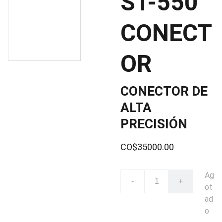
ST-550
CONECT
OR
CONECTOR DE
ALTA
PRECISIÓN
CO$35000.00
Ag
-
+
ot
ad
o