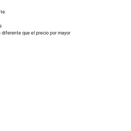
te.
s
s diferente que el precio por mayor
INDUSTRIA
Conectores, pachas y componentes automotrices