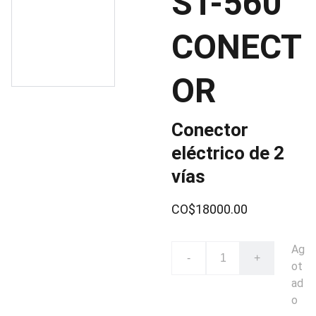
ST-560
CONECT
OR
Conector
eléctrico de 2
vías
CO$18000.00
Ag
-
+
ot
ad
o