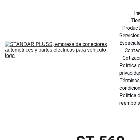
Ini
Tie
Produc
Servicios 
Especial
Conta
Cotizac
Política d
privacida
Términos 
condicio
Politica d
reembol