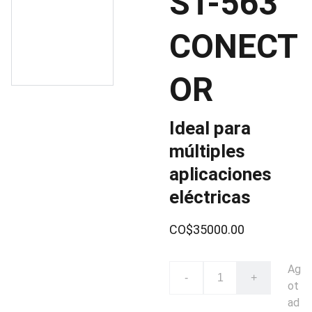
ST-563
CONECT
OR
Ideal para
múltiples
aplicaciones
eléctricas
CO$35000.00
Ag
-
+
ot
ad