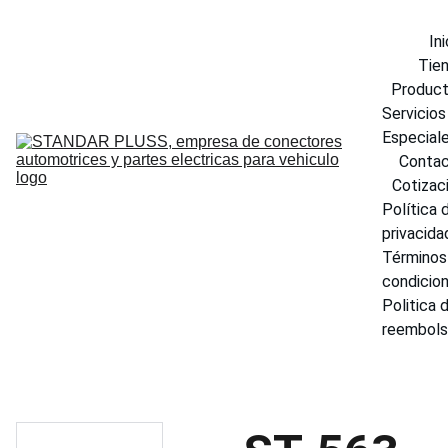
Ini
Tie
Produc
Servicios 
Especial
Conta
Cotizac
Política d
privacida
Términos 
condicio
Politica d
reembol