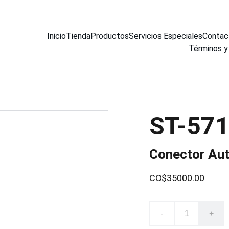
Inicio
Tienda
Productos
Servicios Especiales
Contac
Términos y
ST-57
Conector Aut
CO$35000.00
-
+