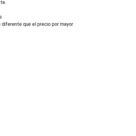
te.
s
s diferente que el precio por mayor
INDUSTRIA
Conectores, pachas y componentes automotrices
Enviar información de contacto