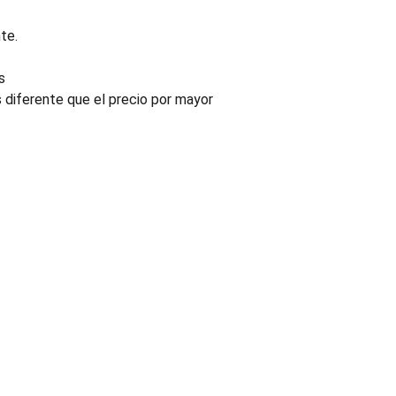
te.
s
s diferente que el precio por mayor
INDUSTRIA
Conectores, pachas y componentes automotrices