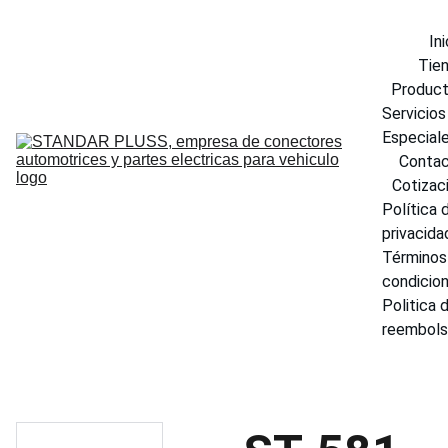
Ini
Tie
Produc
Servicios 
Especial
Conta
Cotizac
Política d
privacida
Términos 
condicio
Politica d
reembol