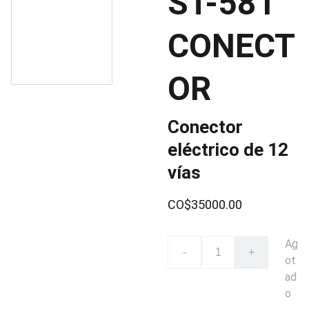
ST-581
CONECT
OR
Conector
eléctrico de 12
vías
CO$35000.00
Ag
-
+
ot
ad
o