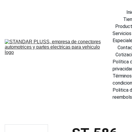
Ini
Tie
Produc
Servicios 
Especial
Conta
Cotizac
Política d
privacida
Términos 
condicio
Politica d
reembol