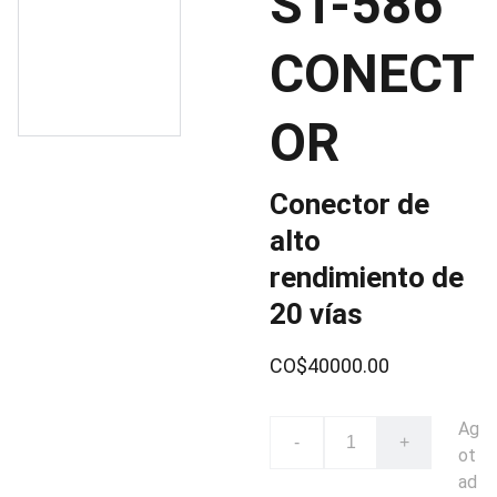
ST-586
CONECT
OR
Conector de
alto
rendimiento de
20 vías
CO$40000.00
Ag
-
+
ot
ad