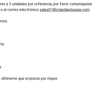
es a 5 unidades por referencia, por favor comuníquese
o al correo electrónico
sales01@standarplussas.com
.
emos.
te.
s
s diferente que el precio por mayor