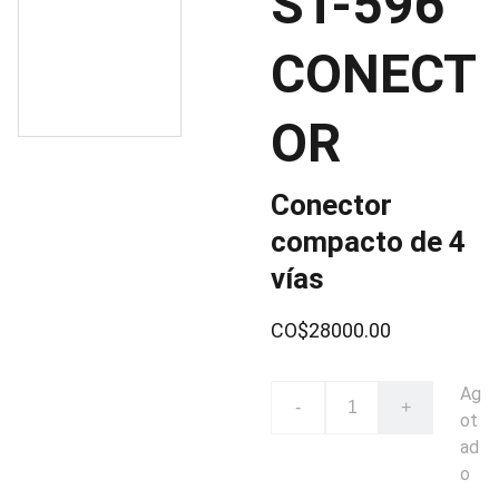
ST-596
CONECT
OR
Conector
compacto de 4
vías
CO$28000.00
Ag
-
+
ot
ad
o