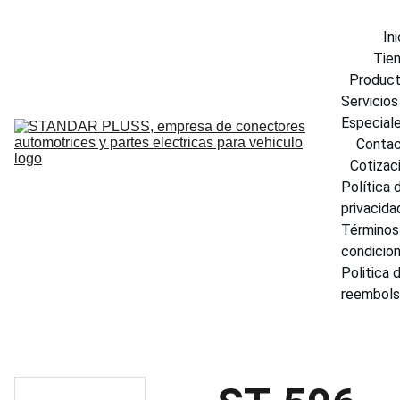
Ini
Tie
Produc
Servicios 
Especial
Conta
Cotizac
Política d
privacida
Términos 
condicio
Politica d
reembol